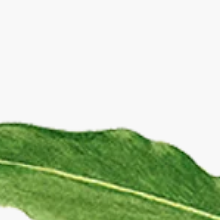
 zu
serer