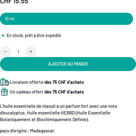
CHF 15.55
Prix
normal
10 ml
En stock, prêt à être expédié
Quantité
Réduire
Augmenter
la
la
AJOUTER AU PANIER
quantité
quantité
de
de
Huile
Huile
Livraison offerte
dès 75 CHF d’achats
Essentielle
Essentielle
Un cadeau offert
dès 75 CHF d’achats
Niaouli
Niaouli
BIO
BIO
L'huile essentielle de niaouli a un parfum fort avec une note
d'eucalyptus. Huile essentielle HEBBD (Huile Essentielle
Botaniquement et Biochimiquement Définie).
pays d'origine : Madagascar.